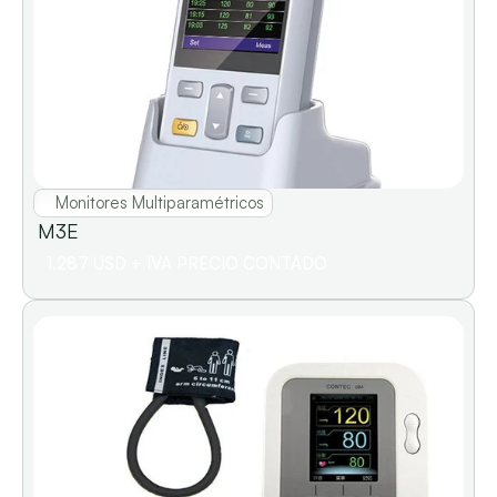
Monitores Multiparamétricos
M3E                                                   
1.287 USD + IVA PRECIO CONTADO