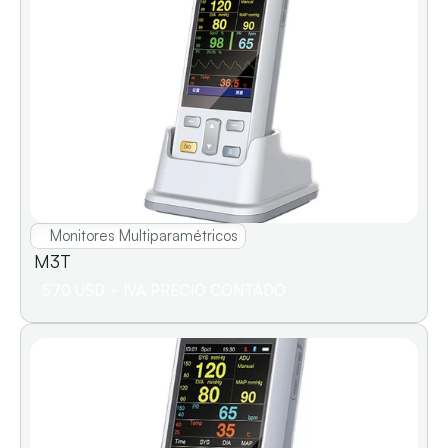
Monitores Multiparamétricos
M3T                                                   
570 USD + IVA PRECIO CONTADO