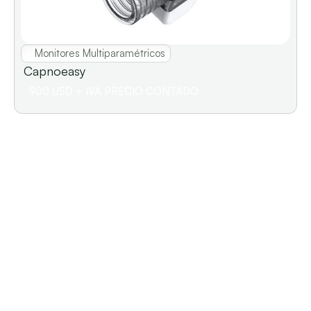
Monitores Multiparamétricos
Capnoeasy                                  
900 USD + IVA PRECIO CONTADO
Contacto: 
094155025/ 094362392
Encontranos en: 
Secciones
Home