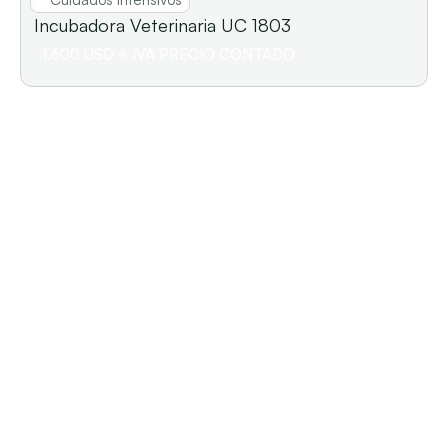
Incubadora Veterinaria UC 1803
1.600 USD + IVA PRECIO CONTADO
Contacto: 
094155025/ 094362392
Encontranos en: 
Secciones
Home
Equipamiento veterinario
Termos
Nitrógeno líquido
Inseminación artificial