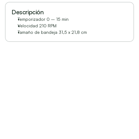
Descripción
Temporizador 0 – 15 min
Velocidad 210 RPM
Tamaño de bandeja 31,5 x 21,8 cm
Productos relacionados
Agitadores
Agitadores
3D KJMR-V
3D KJMR-VA