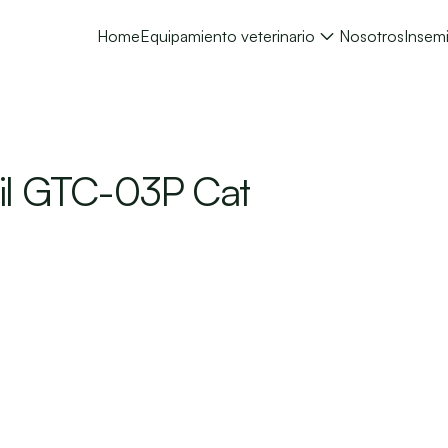
Home
Equipamiento veterinario
Nosotros
Insemi
il GTC-03P Cat 
1.980 USD + I